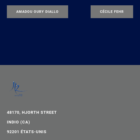
AMADOU OURY DIALLO
CÉCILE FEHR
48170, HJORTH STREET
INDIO (CA)
92201 ÉTATS-UNIS