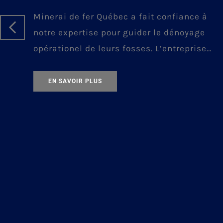
Minerai de fer Québec a fait confiance à
notre expertise pour guider le dénoyage
opérationel de leurs fosses. L’entreprise
Québécoise a été mandatée pour piloter
la relance de la mine du Lac Bloom, à
EN SAVOIR PLUS
Fermont dans le Nord québécois.