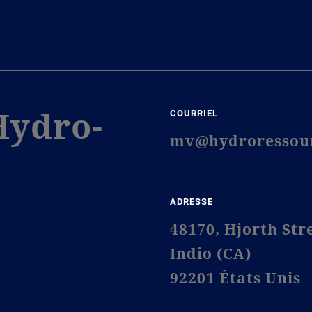
Hydro-
COURRIEL
mv@hydroressou
ADRESSE
48170, Hjorth Str
Indio (CA)
92201 États Unis