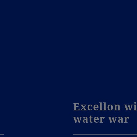
Excellon wi
m
water war