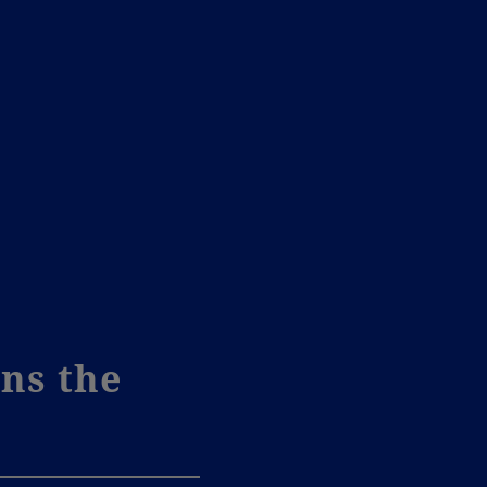
ns the
H
v