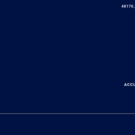
48170,
ACCU