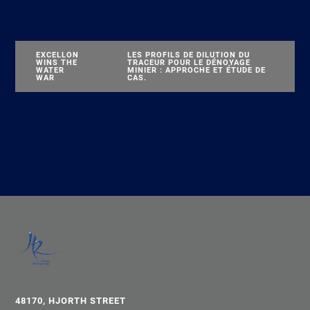
EXCELLON
LES PROFILS DE DILUTION DU
WINS THE
TRACEUR POUR LE DÉNOYAGE
WATER
MINIER : APPROCHE ET ÉTUDE DE
WAR
CAS.
48170, HJORTH STREET