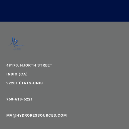
du traitement de l’eau de surface.
48170, HJORTH STREET
INDIO (CA)
92201 ÉTATS-UNIS
760-619-6221
MV@HYDRORESSOURCES.COM