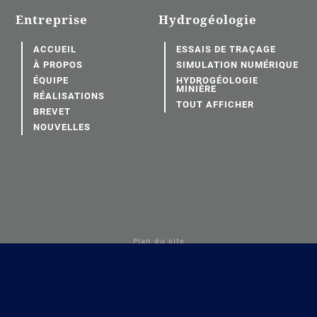
Entreprise
Hydrogéologie
ACCUEIL
ESSAIS DE TRAÇAGE
À PROPOS
SIMULATION NUMÉRIQUE
ÉQUIPE
HYDROGÉOLOGIE
MINIÈRE
RÉALISATIONS
TOUT AFFICHER
BREVET
NOUVELLES
Plan du site
Conditions d'utilisation
Politiques de confidentialité
Tous droits réservés