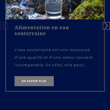
Alimentation en eau
souterraine
L’eau souterraine est une ressource
d’une qualité et d’une valeur souvent
incomparable. En effet, elle peut
fréquemment être exploitée sans
nécessiter de traitement. Par
EN SAVOIR PLUS
conséquent, les frais
d’immobilisation et d’exploitation
sont beaucoup plus faibles que ceux