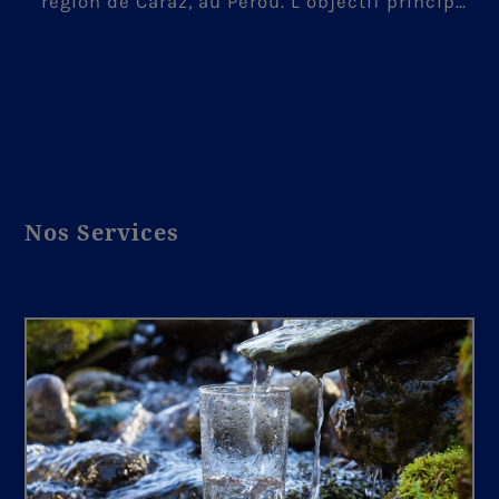
région de Caraz, au Pérou. L’objectif principal
était de mieux comprendre les conditions
hydrogéologiques afin de planifier
adéquatement les travaux de dénoyage et de
gestion des eaux souterraines. Nos équipes
ont réalisé des essais de terrain spécialisés,
accompagnés d’analyses de données et
Nos Services
d’interprétations structurales, afin
d’identifier les zones de circulation d’eau et
d’évaluer leur potentiel d’influence sur les
opérations minières. Ces travaux fournissent
au client une base solide pour le
développement futur de la mine et pour une
gestion proactive de l’eau en contexte andin.